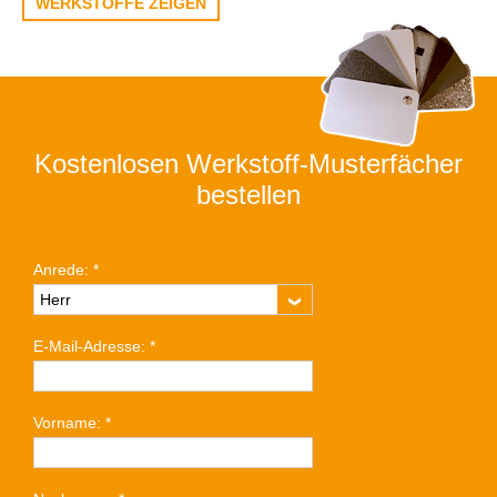
WERKSTOFFE ZEIGEN
Kostenlosen Werkstoff-Musterfächer
bestellen
Anrede:
*
E-Mail-Adresse:
*
Vorname:
*