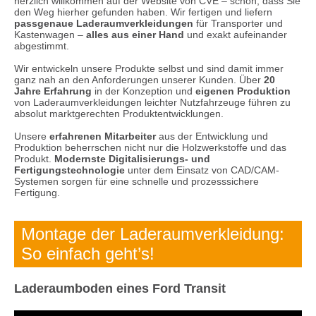
herzlich willkommen auf der Website von CVE – schön, dass Sie
den Weg hierher gefunden haben. Wir fertigen und liefern
passgenaue Laderaumverkleidungen
für Transporter und
Kastenwagen –
alles aus einer Hand
und exakt aufeinander
abgestimmt.
Wir entwickeln unsere Produkte selbst und sind damit immer
ganz nah an den Anforderungen unserer Kunden. Über
20
Jahre Erfahrung
in der Konzeption und
eigenen Produktion
von Laderaumverkleidungen leichter Nutzfahrzeuge führen zu
absolut marktgerechten Produktentwicklungen.
Unsere
erfahrenen Mitarbeiter
aus der Entwicklung und
Produktion beherrschen nicht nur die Holzwerkstoffe und das
Produkt.
Modernste Digitalisierungs- und
Fertigungstechnologie
unter dem Einsatz von CAD/CAM-
Systemen sorgen für eine schnelle und prozesssichere
Fertigung.
Montage der Laderaumverkleidung:
So einfach geht’s!
Laderaumboden eines Ford Transit